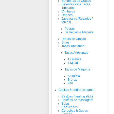
Bandeiras de Oração
Batentes Para Taças
Tibetanas
Cimbalos
Dorjees
Japamalas (Rosários /
terços)
Pedras
Sementes & Madeira
Rodas de Oração
Sinos
Taças Tibetanas
Taças Artesanais
12 metais
7 Metais
Taças de Máquina
Alumínio
Bronze
Zen
Cristais & pedras naturais
Bastões (healing stick)
Bastões de massagem
Bolas
Cabuchões
Corações & Outras