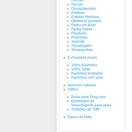
Formas
Donuts
Drusas/geodes
Estátuas
Estrelas Merkava
Obeliscos (pontas)
Pedra em bruto
Pedra rolada
Pêndulos
Pirâmides
Selenite
Shivalingam
Shreeyantras
E-charpes/Lenços
100% Kashmira
100% Seda
Kashmira bordadas
Kashmira com seda
Incensos naturais
Outros
Bolas para Feng-shui
Queimador de
Velas/Suporte para velas
Símbolos do "OM"
Panos da Índia